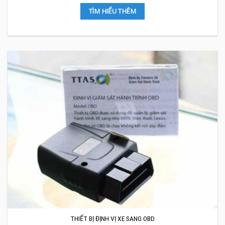
dõi xe khách, xe tải, container, taxi..,
TÌM HIỂU THÊM