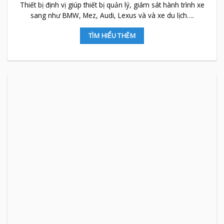
THIẾT BỊ ĐỊNH VỊ XE SANG OBD
Thiết bị định vị giúp thiết bị quản lý, giám sát hành trình xe
sang như BMW, Mez, Audi, Lexus và và xe du lịch….
TÌM HIỂU THÊM