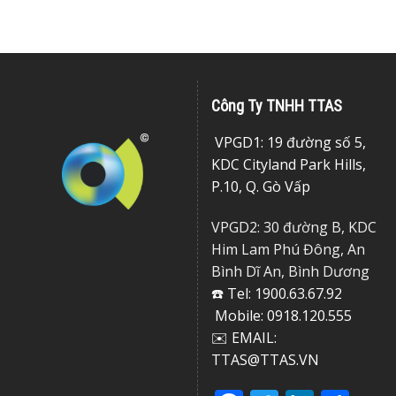
Công Ty TNHH TTAS
VPGD1: 19 đường số 5,
KDC Cityland Park Hills,
P.10, Q. Gò Vấp
VPGD2: 30 đường B, KDC
Him Lam Phú Đông, An
Bình Dĩ An, Bình Dương
☎️ Tel: 1900.63.67.92
Mobile: 0918.120.555
✉️ EMAIL:
TTAS@TTAS.VN