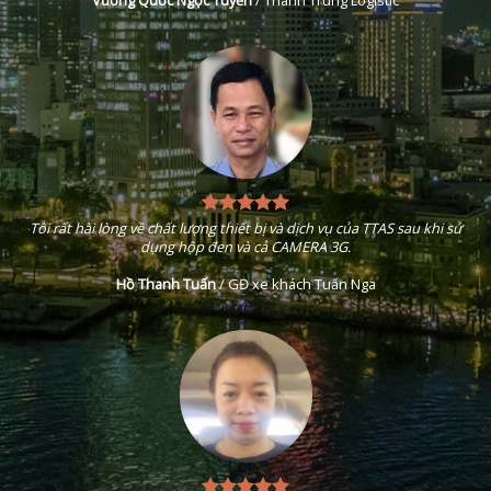
Vương Quốc Ngọc Tuyền
/
Thành Trung Logistic
Tôi rất hài lòng về chất lượng thiết bị và dịch vụ của TTAS sau khi sử
dụng hộp đen và cả CAMERA 3G.
Hồ Thanh Tuấn
/
GĐ xe khách Tuấn Nga