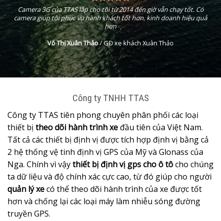
Camera 3G của TTAS lắp cho tôi từ 2014 đến giờ vẫn chạy tốt. Có
camera giúp tôi phục vụ hành khách tốt hơn, kinh doanh hiệu quả
hơn
Võ Thị Xuân Thảo
/
GĐ xe khách Xuân Thảo
Công ty TNHH TTAS
Công ty TTAS tiên phong chuyên phân phối các loại
thiết bị
theo dõi hành trình xe
đầu tiên của Việt Nam.
Tất cả các thiết bị định vị được tích hợp định vị bằng cả
2 hệ thống vệ tinh định vị GPS của Mỹ và Glonass của
Nga. Chính vì vậy
thiết bị định vị gps cho ô tô
cho chúng
ta dữ liệu và độ chính xác cực cao, từ đó giúp cho người
quản lý xe
có thể theo dõi hành trình của xe được tốt
hơn và chống lại các loại máy làm nhiễu sóng đường