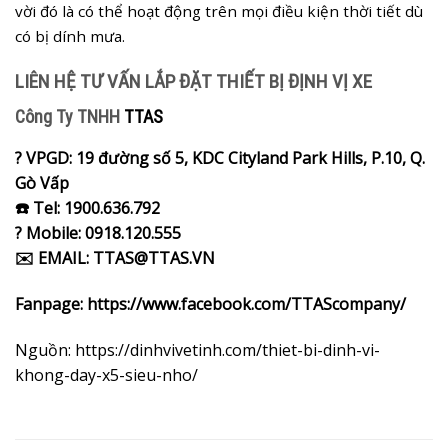
vời đó là có thể hoạt động trên mọi điều kiện thời tiết dù
có bị dính mưa.
LIÊN HỆ TƯ VẤN LẮP ĐẶT THIẾT BỊ ĐỊNH VỊ XE
Công Ty TNHH
TTAS
? VPGD: 19 đường số 5, KDC Cityland Park Hills, P.10, Q.
Gò Vấp
☎️ Tel: 1900.636.792
? Mobile: 0918.120.555
✉️ EMAIL: TTAS@TTAS.VN
Fanpage:
https://www.facebook.com/TTAScompany/
Nguồn:
https://dinhvivetinh.com/thiet-bi-dinh-vi-
khong-day-x5-sieu-nho/