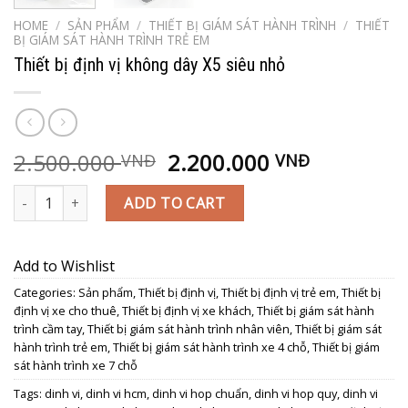
HOME
/
SẢN PHẨM
/
THIẾT BỊ GIÁM SÁT HÀNH TRÌNH
/
THIẾT
BỊ GIÁM SÁT HÀNH TRÌNH TRẺ EM
Thiết bị định vị không dây X5 siêu nhỏ
2.500.000
2.200.000
VNĐ
VNĐ
Thiết bị định vị không dây X5 siêu nhỏ quantity
ADD TO CART
Add to Wishlist
Categories:
Sản phẩm
,
Thiết bị định vị
,
Thiết bị định vị trẻ em
,
Thiết bị
định vị xe cho thuê
,
Thiết bị định vị xe khách
,
Thiết bị giám sát hành
trình cầm tay
,
Thiết bị giám sát hành trình nhân viên
,
Thiết bị giám sát
hành trình trẻ em
,
Thiết bị giám sát hành trình xe 4 chỗ
,
Thiết bị giám
sát hành trình xe 7 chỗ
Tags:
dinh vi
,
dinh vi hcm
,
dinh vi hop chuẩn
,
dinh vi hop quy
,
dinh vi