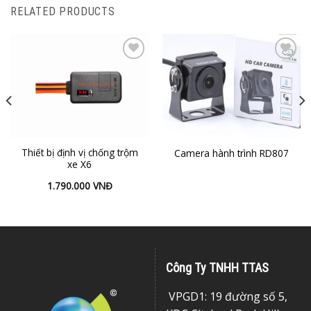
RELATED PRODUCTS
Add to
Add to
Wishlist
Wishlist
Thiết bị định vị chống trộm
Camera hành trình RD807
xe X6
1.790.000
VNĐ
Công Ty TNHH TTAS
VPGD1: 19 đường số 5,