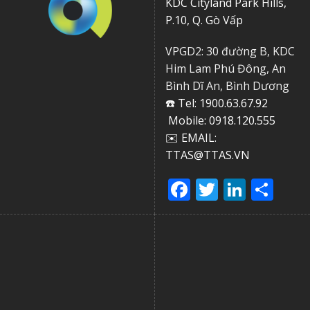
KDC Cityland Park Hills,
P.10, Q. Gò Vấp
VPGD2: 30 đường B, KDC
Him Lam Phú Đông, An
Bình Dĩ An, Bình Dương
☎️ Tel: 1900.63.67.92
Mobile: 0918.120.555
✉️ EMAIL:
TTAS@TTAS.VN
Facebook
Twitter
Linke
Sha