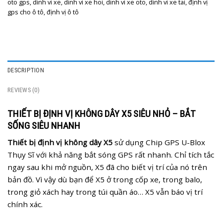
oto gps
,
dinh vi xe
,
dinh vi xe hoi
,
dinh vi xe oto
,
dinh vi xe tai
,
định vị
gps cho ô tô
,
định vị ô tô
DESCRIPTION
REVIEWS (0)
THIẾT BỊ ĐỊNH VỊ KHÔNG DÂY X5 SIÊU NHỎ – BẮT
SỐNG SIÊU NHANH
Thiết bị định vị không dây X5
sử dụng Chip GPS U-Blox
Thụy Sĩ với khả năng bắt sóng GPS rất nhanh. Chỉ tích tắc
ngay sau khi mở nguồn, X5 đã cho biết vị trí của nó trên
bản đồ. Vì vậy dù bạn để X5 ở trong cốp xe, trong balo,
trong giỏ xách hay trong túi quần áo… X5 vẫn báo vị trí
chính xác.