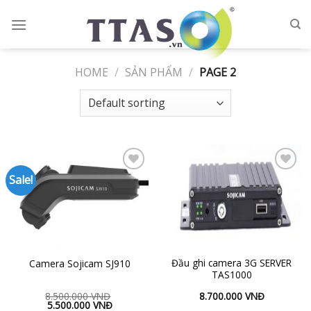
Skip
to
content
HOME
/
SẢN PHẨM
/
PAGE 2
Sale!
Add to
Add to
Wishlist
Wishlist
Đầu ghi camera 3G SERVER
Camera Sojicam SJ910
TAS1000
8.500.000
VNĐ
8.700.000
VNĐ
5.500.000
VNĐ