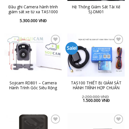
Đầu ghi Camera hành trình
Hệ Thống Giám Sát Tài Xế
giám sát xe từ xa TAS1000
SJ-DM01
5.300.000
VNĐ
Sale!
Add to
Add to
Wishlist
Wishlist
Sojicam RD801 – Camera
TAS100 THIẾT BỊ GIÁM SÁT
Hành Trình Góc Siêu Rộng
HÀNH TRÌNH HỢP CHUẨN
2.200.000
VNĐ
1.500.000
VNĐ
Add to
Add to