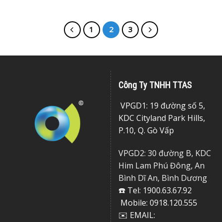
1
2
3
Công Ty TNHH TTAS
VPGD1: 19 đường số 5,
KDC Cityland Park Hills,
P.10, Q. Gò Vấp
VPGD2: 30 đường B, KDC
Him Lam Phú Đông, An
Bình Dĩ An, Bình Dương
☎️ Tel: 1900.63.67.92
Mobile: 0918.120.555
✉️ EMAIL: