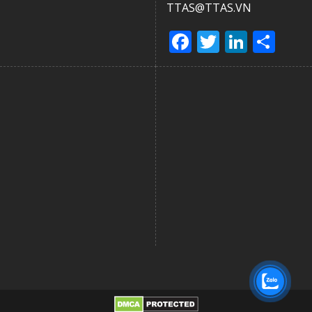
TTAS@TTAS.VN
Facebook
Twitter
Linke
Sha