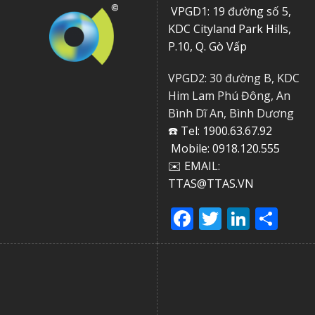
VPGD1: 19 đường số 5,
KDC Cityland Park Hills,
P.10, Q. Gò Vấp
VPGD2: 30 đường B, KDC
Him Lam Phú Đông, An
Bình Dĩ An, Bình Dương
☎️ Tel: 1900.63.67.92
Mobile: 0918.120.555
✉️ EMAIL:
TTAS@TTAS.VN
Facebook
Twitter
Linke
Sha