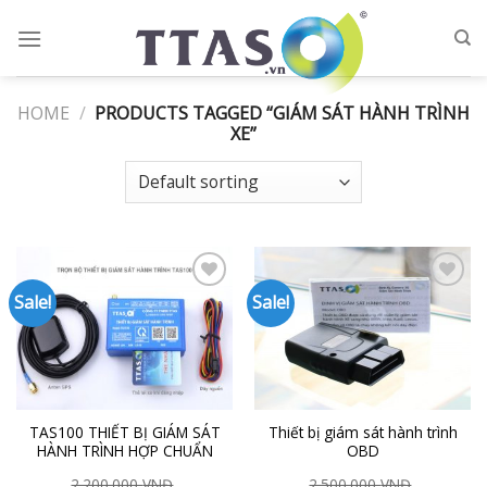
Skip
to
content
HOME
/
PRODUCTS TAGGED “GIÁM SÁT HÀNH TRÌNH
XE”
Sale!
Sale!
Add to
Add to
Wishlist
Wishlist
TAS100 THIẾT BỊ GIÁM SÁT
Thiết bị giám sát hành trình
HÀNH TRÌNH HỢP CHUẨN
OBD
2.200.000
VNĐ
2.500.000
VNĐ