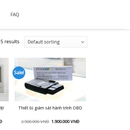
FAQ
 5 results
Sale!
to
Add to
ist
Wishlist
hợp
Thiết bị giám sát hành trình OBD
Đ
2.500.000
VNĐ
1.900.000
VNĐ