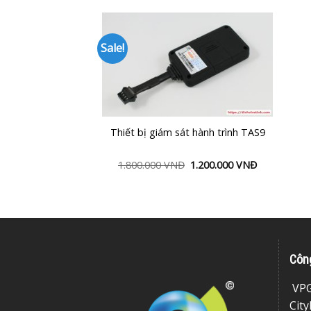
Sale!
Add to
Wishlist
Thiết bị giám sát hành trình TAS9
1.800.000
VNĐ
1.200.000
VNĐ
Côn
VPG
City